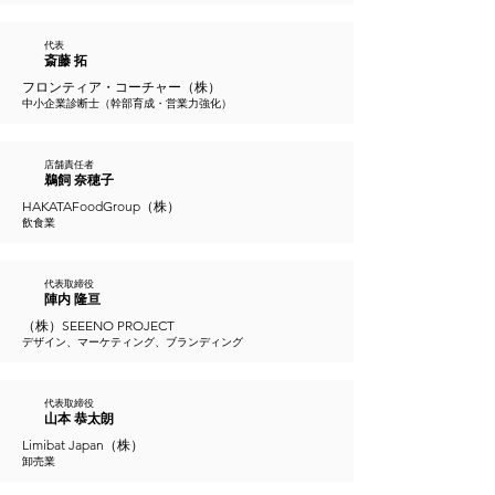
代表
斎藤 拓
フロンティア・コーチャー（株）
中小企業診断士（幹部育成・営業力強化）
店舗責任者
鵜飼 奈穂子
HAKATAFoodGroup（株）
飲食業
代表取締役
陣内 隆亘
（株）SEEENO PROJECT
デザイン、マーケティング、ブランディング
代表取締役
山本 恭太朗
Limibat Japan（株）
卸売業