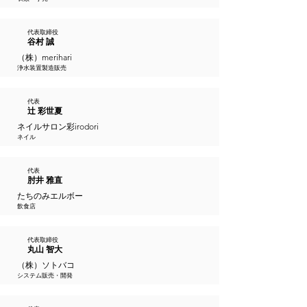
代表取締役
谷村 誠
（株）merihari
浄水装置製造販売
代表
辻 彩世夏
ネイルサロン彩irodori
ネイル
代表
肘井 雅直
たちのみエルボー
飲食店
代表取締役
丸山 智大
（株）ソトバコ
システム販売・開発