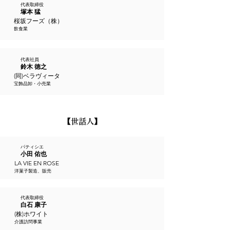
代表取締役
塚本 猛
桜坂フーズ（株）
飲食業
代表社員
鈴木 徳之
(同)ベラヴィータ
宝飾品卸・小売業
​【世話人】
パティシエ
小田 佑也
LA VIE EN ROSE
洋菓子製造、販売
代表取締役
白石 康子
(株)ホワイト
介護訪問事業