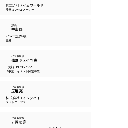
株式会社タイムワールド
酸素カプセルメーカー
課長
中山 隆
KOYO証券(株)
証券
代表取締役
佐藤 ジェイコ 由
（株）REVISIONS
IT事業 イベント関連事業
代表取締役
玉垣 亮
株式会社スイングバイ
フォトグラファー
代表取締役
古賀 忠彦