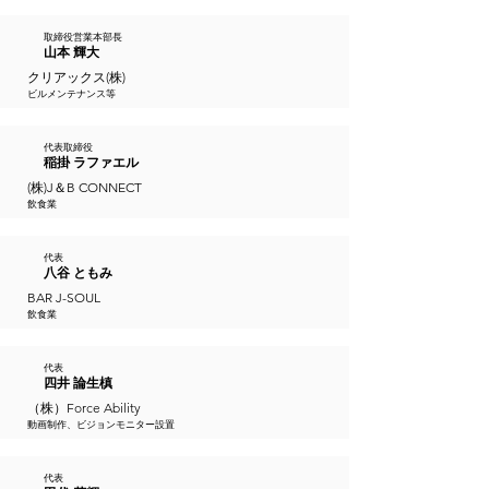
取締役営業本部長
山本 輝大
クリアックス(株)
ビルメンテナンス等
代表取締役
稲掛 ラファエル
(株)J＆B CONNECT
飲食業
代表
八谷 ともみ
BAR J-SOUL
飲食業
代表
四井 論生槙
（株）Force Ability
動画制作、ビジョンモニター設置
代表