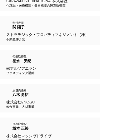
CARAVAN INTERNATIONAL株式会社
化粧品・医療機器・美容機器の製造販売業
執行役員
関 陽子
ストラテジック・プロパティマネジメント（株）
不動産仲介業
代表取締役
徳永 安紀
㈱アルソアエラン
​ファスティング講師
店舗責任者
八木 勇祐
株式会社ENOGU
飲食事業、人材事業
代表取締役
坂本 正裕
株式会社マッシヴドライヴ