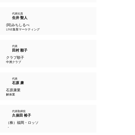
代表社員
生井 聖人
(同)みちしるべ
LINE集客マーケティング
代表
田村 順子
クラブ順子
中洲クラブ
代表
石原 康
石原康業
解体業
代表取締役
久保田 裕子
（株）福岡・ロッソ
​
​-​