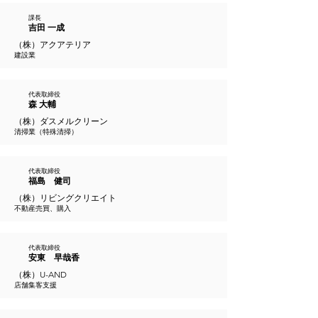
課長
吉田 一成
（株）アクアテリア
建設業
​代表取締役
森 大輔
（株）ダスメルクリーン
清掃業（特殊清掃）
代表取締役
福島 健司
（株）リビングクリエイト
不動産売買、購入
代表取締役
安東 早哉
​香
（株）U-AND
店舗集客支援