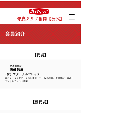
守成クラブ福岡【公式】
会員紹介
​【代表】
代表取締役
富盛 慎治
（株）エターナルプレイス
エステ・リラクゼーション事業、アームFC事業、
美容商材、貿易・
コンサルティング事業
​【副代表】