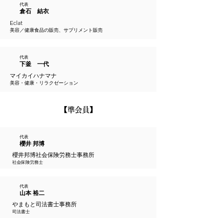
代表
倉石 結衣
Eclat
美容／健康食品の販売、サプリメント販売
代表
下釜 一代
マイカイハナマナ
美容・健康・リラクゼーション
​【準会員】
代表
櫻井 邦博
櫻井邦博社会保険労務士事務所
社会保険労務士
代表
山本 裕二
やまもと司法書士事務所
司法書士