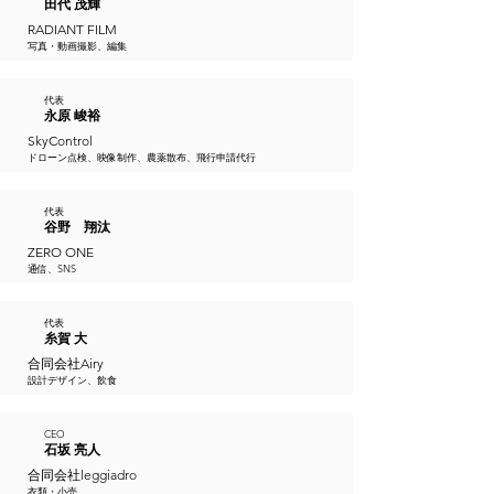
田代 茂輝
RADIANT FILM
写真・動画撮影、編集
代表
永原 峻裕
SkyControl
ドローン点検、映像制作、農薬散布、飛行申請代行
代表
谷野 翔汰
ZERO ONE
通信、SNS
代表
糸賀 大
合同会社Airy
設計デザイン、飲食
CEO
石坂 亮人
合同会社leggiadro
衣類・小売