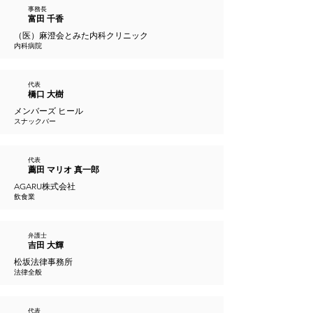
事務長
富田 千香
（医）麻澄会とみた内科クリニック
内科病院
代表
橋口 大樹
メンバーズ ヒール
スナックバー
代表
薦田 マリオ 真一郎
AGARU株式会社
飲食業
弁護士
吉田 大輝
松坂法律事務所
法律全般
代表