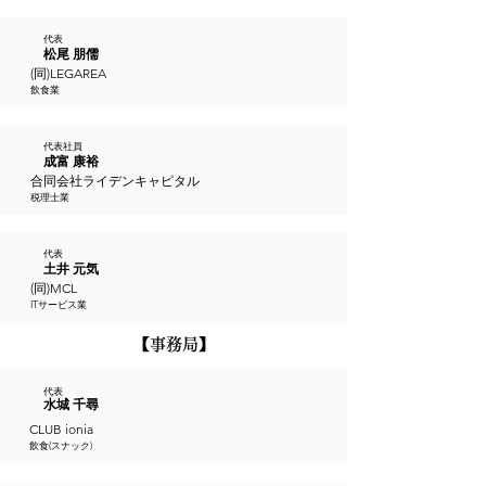
代表
松尾 朋儒
(同)LEGAREA
飲食業
代表社員
成富 康裕
合同会社ライデンキャピタル
税理士業
代表
土井 元気
(同)MCL
ITサービス業
​【事務局】
代表
水城 千尋
CLUB ionia
飲食(スナック)