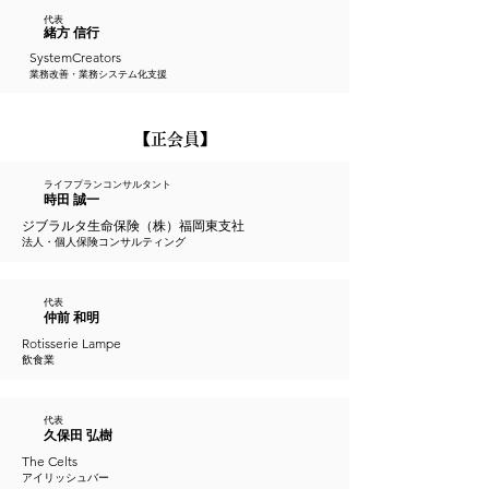
代表
緒方 信行
SystemCreators
業務改善・業務システム化支援
​【正会員】
ライフプランコンサルタント
時田 誠一
ジブラルタ生命保険（株）福岡東支社
法人・個人保険コンサルティング
代表
仲前 和明
Rotisserie Lampe
飲食業
代表
久保田 弘樹
The Celts
アイリッシュバー