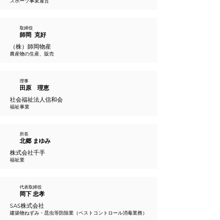
スポーツ事業運営
取締役
師岡 克好
（株）師岡物産
農産物の生産、販売
理事
田原 理恵
社会福祉法人信和会
福祉事業
所長
北郷 まゆみ
株式会社千手
福祉業
代表取締役
岡下 忠孝
SAS株式会社
建築物ねずみ・昆虫等防除業（ベストコントロール消毒業務）