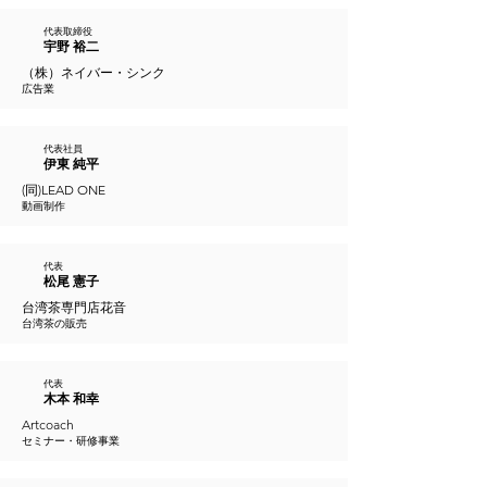
代表取締役
宇野 裕二
（株）ネイバー・シンク
広告業
代表社員
伊東 純平
(同)LEAD ONE
動画制作
代表
松尾 憲子
台湾茶専門店花音
台湾茶の販売
代表
木本 和幸
Artcoach
セミナー・研修事業