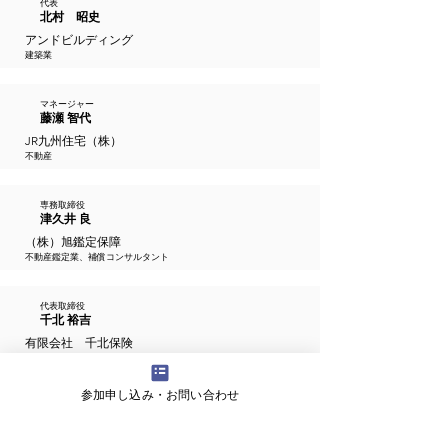
代表
北村 昭史
アンドビルディング
建築業
マネージャー
藤瀬 智代
JR九州住宅（株）
不動産
専務取締役
津久井 良
（株）旭鑑定保障
不動産鑑定業、補償コンサルタント
代表取締役
千北 裕吉
有限会社 千北保険
保険代理業
参加申し込み・お問い合わせ
理事
小久保 尚道
NPO法人博多那珂川水上まちづくり会