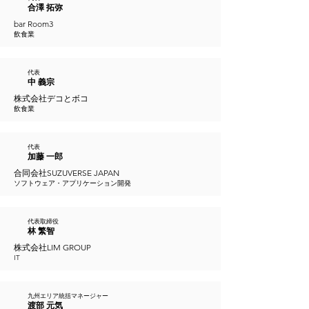
合澤 拓弥
bar Room3
飲食業
代表
中 義宗
株式会社デコとボコ
飲食業
代表
加藤 一郎
合同会社SUZUVERSE JAPAN
ソフトウェア・アプリケーション開発
代表取締役
林 繁智
株式会社LIM GROUP
IT
九州エリア統括マネージャー
渡部 元気